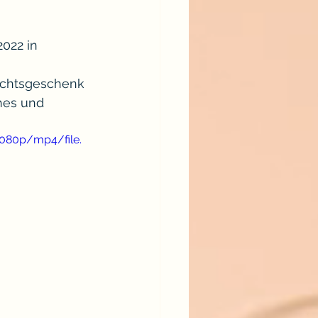
022 in 
achtsgeschenk 
hes und 
1080p/mp4/file.