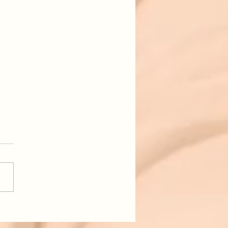
a Schmuck Roségold Design
cken