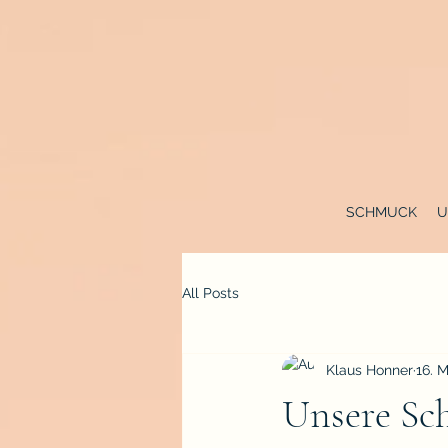
SCHMUCK
U
All Posts
Klaus Honner
16. 
Unsere Sc