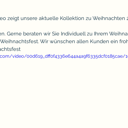
eo zeigt unsere aktuelle Kollektion zu Weihnachten 2
n. Gerne beraten wir Sie Individuell zu Ihrem Weihn
eihnachtsfest. Wir wünschen allen Kunden ein fro
chtsfest
tic.com/video/00d619_dff0f4336e644a4a9f6335dcf0185cae/