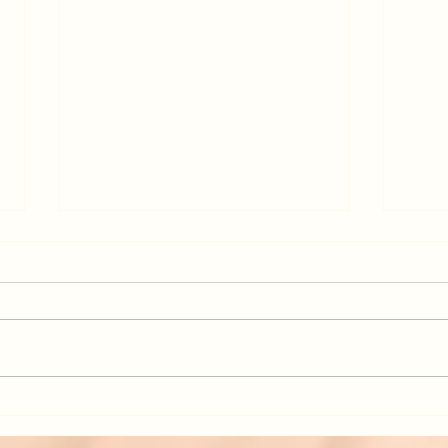
Juwelier Memmingen Beratung:
Bocci
Ihr Juwelier Ebenhoch in
entde