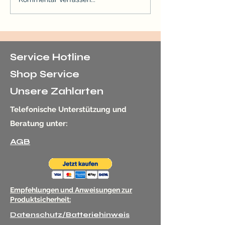
Preis eines Verlobungsrings:
Juwelier Memming
Wie viel kostet ein
Beratung: Ihr Juwel
Verlobungsring?
Ebenhoch in Mem
Service Hotline
Shop Service
Unsere Zahlarten
Telefonische Unterstützung und
Beratung unter:
AGB
Empfehlungen und Anweisungen zur
Produktsicherheit:
Datenschutz/Batteriehinweis