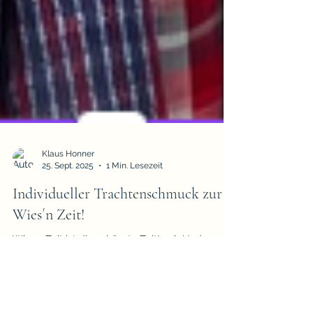
Klaus Honner
25. Sept. 2025
1 Min. Lesezeit
Individueller Trachtenschmuck zur
Wies´n Zeit!
Wiesn-Zeit ist die schönste Zeit!🥨🍻 Und was
macht das perfekte Trachten-Outfit erst
komplett? Der ganz besondere, individuelle