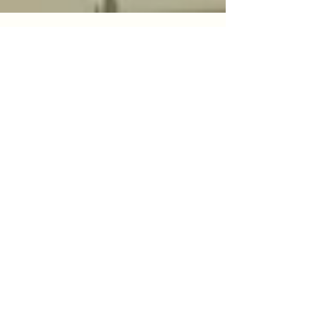
Klaus Honner
16. Mai 2024
1 Min. Lesezeit
Kunst im Schaufenster 2023
Liebe Kunden,wir freuen uns, Ihnen unsere
aktuelle Ausstellung unter dem Motto "Kunst im
Geschäft" präsentieren zu dürfen, die in...
Service Hotline
Shop Service
Unsere Zahlarten